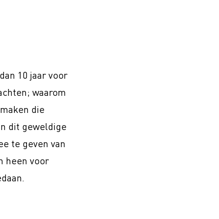
an 10 jaar voor
achten; waarom
 maken die
an dit geweldige
ee te geven van
n heen voor
edaan.