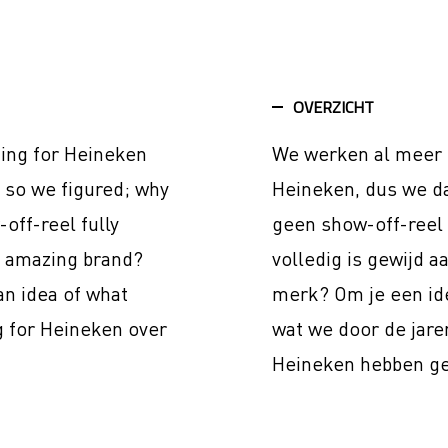
OVERZICHT
ing for Heineken
We werken al meer d
s so we figured; why
Heineken, dus we d
off-reel fully
geen show-off-reel
s amazing brand?
volledig is gewijd a
an idea of what
merk? Om je een id
g for Heineken over
wat we door de jare
Heineken hebben g